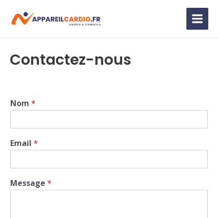
Aller
au
Main
contenu
Men
Contactez-nous
Nom
*
Email
*
Message
*